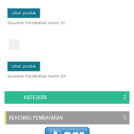
Lihat produk
Souvenir Pernikahan Karet 01
Lihat produk
Souvenir Pernikahan Karet 03
KATEGORI
REKENING PEMBAYARAN