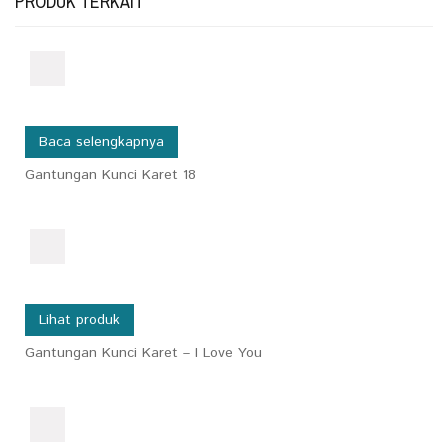
PRODUK TERKAIT
Baca selengkapnya
Gantungan Kunci Karet 18
Lihat produk
Gantungan Kunci Karet – I Love You