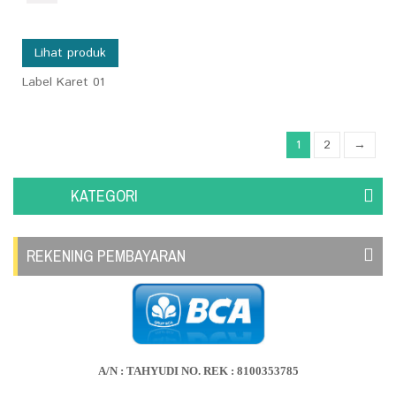
Lihat produk
Label Karet 01
1
2
→
KATEGORI
REKENING PEMBAYARAN
A/N : TAHYUDI NO. REK : 8100353785