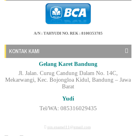
A/N : TAHYUDI NO. REK : 8100353785
KONTAK KAMI
Gelang Karet Bandung
Jl.
Jalan. Curug Candung Dalam No. 14C,
Mekarwangi, Kec. Bojongloa Kidul, Bandung – Jawa
Barat
Yudi
Tel/WA: 085316029435
pin.enamel11@gmail.com