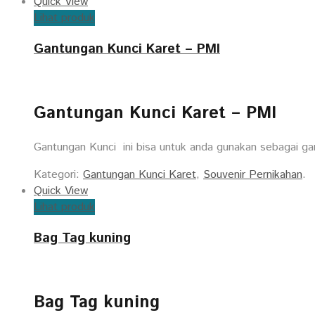
Quick View
Lihat produk
Gantungan Kunci Karet – PMI
Gantungan Kunci Karet – PMI
Gantungan Kunci ini bisa untuk anda gunakan sebagai ga
Kategori:
Gantungan Kunci Karet
,
Souvenir Pernikahan
.
Quick View
Lihat produk
Bag Tag kuning
Bag Tag kuning