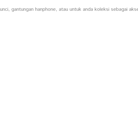
kunci, gantungan hanphone, atau untuk anda koleksi sebagai aks