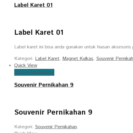
Label Karet 01
Label Karet 01
Label karet ini bisa anda gunakan untuk hiasan aksesori
Kategori:
Label Karet
,
Magnet Kulkas
,
Souvenir Pernika
Quick View
Baca selengkapnya
Souvenir Pernikahan 9
Souvenir Pernikahan 9
Kategori:
Souvenir Pernikahan
.