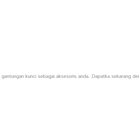
i gantungan kunci sebagai aksesoris anda. Dapatka sekarang de