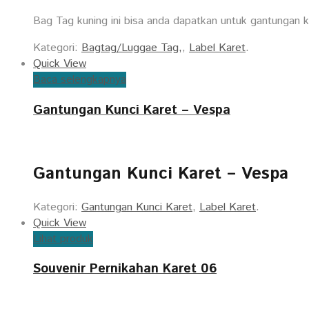
Bag Tag kuning ini bisa anda dapatkan untuk gantungan 
Kategori:
Bagtag/Luggae Tag,
,
Label Karet
.
Quick View
Baca selengkapnya
Gantungan Kunci Karet – Vespa
Gantungan Kunci Karet – Vespa
Kategori:
Gantungan Kunci Karet
,
Label Karet
.
Quick View
Lihat produk
Souvenir Pernikahan Karet 06