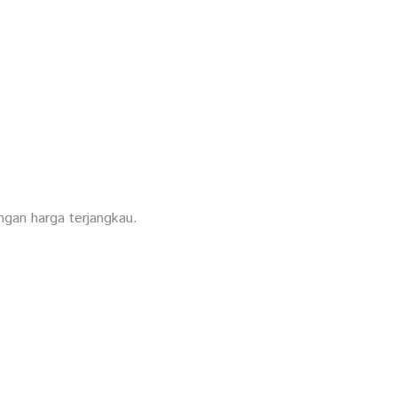
ngan harga terjangkau.