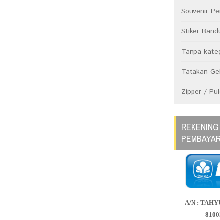
Souvenir Pe
Stiker Ban
Tanpa kateg
Tatakan Ge
Zipper / Pul
REKENING
PEMBAYA
A/N : TAHY
8100