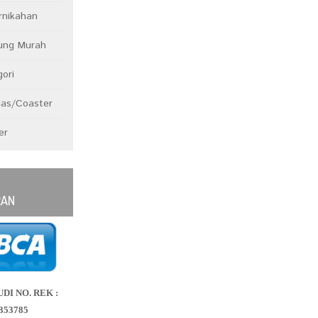
rnikahan
dung Murah
ori
las/Coaster
er
RAN
UDI NO. REK :
353785