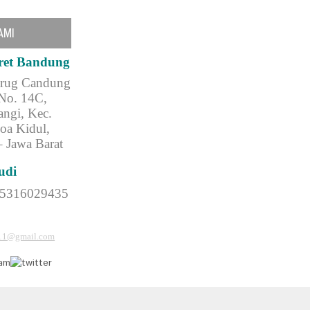
AMI
ret Bandung
urug Candung
No. 14C,
ngi, Kec.
oa Kidul,
 Jawa Barat
udi
85316029435
l11@gmail.com