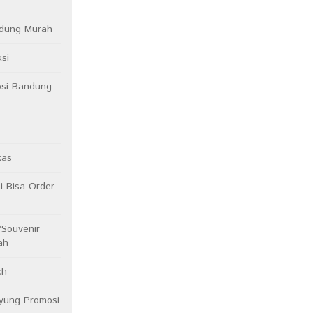
ndung Murah
si
osi Bandung
kas
 Bisa Order
/Souvenir
ah
ch
yung Promosi