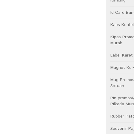
Kancing
Id Card Ba
Kaos Konfek
Kipas Prom
Murah
Label Karet
Magnet Kul
Mug Promosi
Satuan
Pin promosi
Pilkada Mur
Rubber Pat
Souvenir Pa