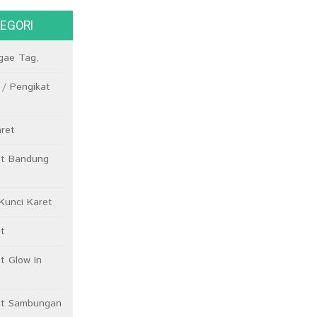
EGORI
gae Tag,
 / Pengikat
aret
et Bandung
Kunci Karet
t
t Glow In
et Sambungan