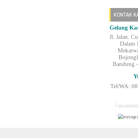
KONTAK K
Gelang Ka
Jl.
Jalan. C
Dalam 
Mekarwa
Bojongl
Bandung –
Y
Tel/WA: 0
pin.ename