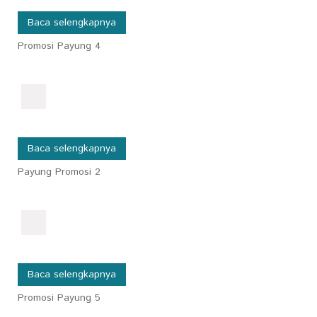
Baca selengkapnya
Promosi Payung 4
Baca selengkapnya
Payung Promosi 2
Baca selengkapnya
Promosi Payung 5