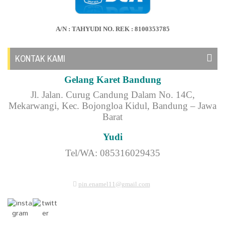
A/N : TAHYUDI NO. REK : 8100353785
KONTAK KAMI
Gelang Karet Bandung
Jl.
Jalan. Curug Candung Dalam No. 14C,
Mekarwangi, Kec. Bojongloa Kidul, Bandung – Jawa
Barat
Yudi
Tel/WA: 085316029435
pin.enamel11@gmail.com