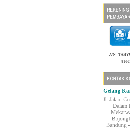
REKENING
PEMBAYA
A/N : TAHY
8100
KONTAK K
Gelang Ka
Jl.
Jalan. C
Dalam 
Mekarwa
Bojongl
Bandung –