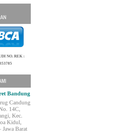
RAN
UDI NO. REK :
353785
AMI
ret Bandung
urug Candung
No. 14C,
ngi, Kec.
oa Kidul,
 Jawa Barat