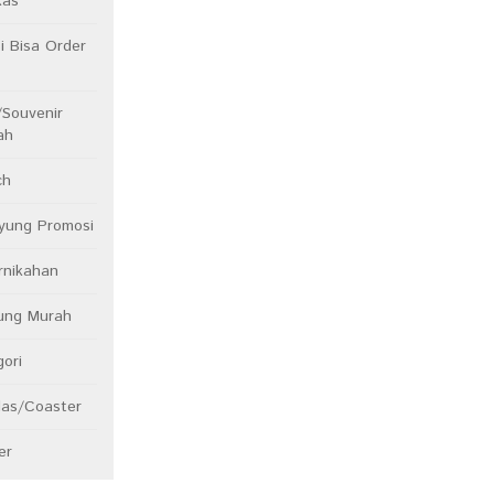
kas
 Bisa Order
/Souvenir
ah
ch
yung Promosi
rnikahan
dung Murah
ori
las/Coaster
er