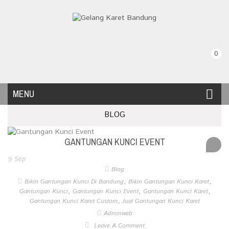
0
MENU
BLOG
GANTUNGAN KUNCI EVENT
9
Sep
Blog
,
,
Bikin Gantungan Kunci Di Bandung
Bikin Gantungan Kunci Karet
,
,
,
Gantungan Kunci
Gantungan Kunci Event
Gantungan Kunci Karet
,
Gantungan Kunci Karet Custom
Jual Gantungan Kunci Karet
Adminweb
Leave A Comment