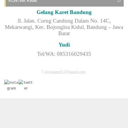
KONTAK KAMI
Gelang Karet Bandung
Jl.
Jalan. Curug Candung Dalam No. 14C,
Mekarwangi, Kec. Bojongloa Kidul, Bandung – Jawa
Barat
Yudi
Tel/WA: 085316029435
pin.enamel11@gmail.com
Perusahaan kami sudah berdiri dari tahun 2011 dan sudah
mencetak ribuan souvenir dan sudah melayani hampir