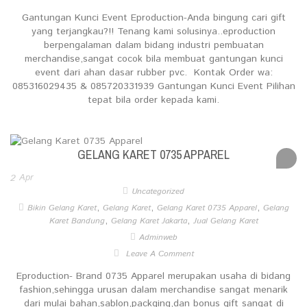
Gantungan Kunci Event Eproduction-Anda bingung cari gift
yang terjangkau?!! Tenang kami solusinya..eproduction
berpengalaman dalam bidang industri pembuatan
merchandise,sangat cocok bila membuat gantungan kunci
event dari ahan dasar rubber pvc. Kontak Order wa:
085316029435 & 085720331939 Gantungan Kunci Event Pilihan
tepat bila order kepada kami.
GELANG KARET 0735 APPAREL
2
Apr
Uncategorized
,
,
,
Bikin Gelang Karet
Gelang Karet
Gelang Karet 0735 Apparel
Gelang
,
,
Karet Bandung
Gelang Karet Jakarta
Jual Gelang Karet
Adminweb
Leave A Comment
Eproduction- Brand 0735 Apparel merupakan usaha di bidang
fashion,sehingga urusan dalam merchandise sangat menarik
dari mulai bahan,sablon,packging,dan bonus gift sangat di